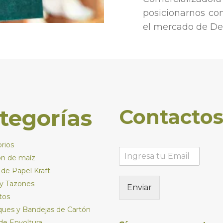
posicionarnos co
el mercado de De
tegorías
Contacto
rios
ón de maíz
 de Papel Kraft
y Tazones
Enviar
tos
ues y Bandejas de Cartón
de Envoltura