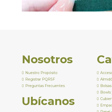
Nosotros
Ca
Nuestro Propósito
Acceso
Registrar PQRSF
Almid
Preguntas Frecuentes
Bolsas
Bowls 
Ubícanos
Cubier
Empaq
Papel 